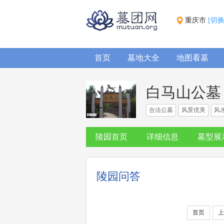
重庆市
[切
首页
墓地大全
地图看墓
白马山公墓
合法公墓
风景优美
风
陵园首页
详细信息
墓型展
陵园问答
首页
上