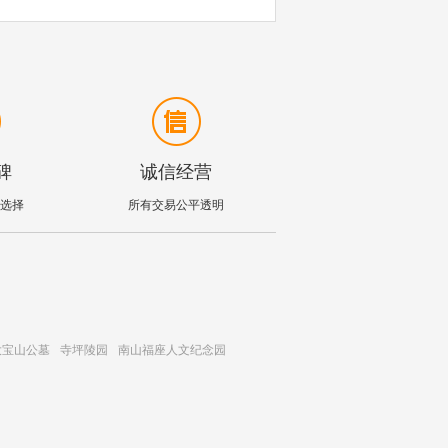
碑
诚信经营
选择
所有交易公平透明
大宝山公墓
寺坪陵园
南山福座人文纪念园