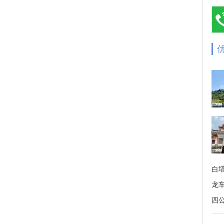
白
龙
四