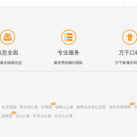
信息全面
专业服务
万千口
最全陵园信息
最优秀的顾问团队
万千家属共同
红宝陵园
风水坝公墓
白塔园
临峰山公墓
福果山生命纪念园
龙车寺塔陵园
人堂陵园
宝山公墓
艮灵山公墓
白马山公墓