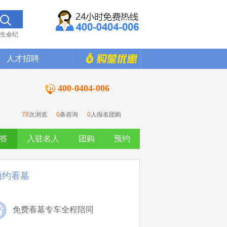
生命纪
人才招聘
400-0404-006
78
次浏览
0
条咨询
0
人报名团购
答
入驻名人
团购
预约
预约看墓
免费看墓专车全程陪同