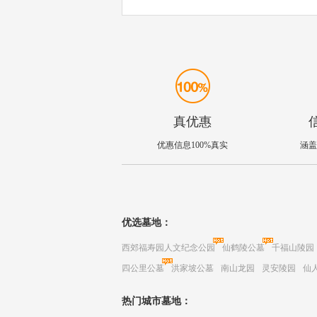
真优惠
优惠信息100%真实
涵盖
优选墓地：
西郊福寿园人文纪念公园
仙鹤陵公墓
千福山陵园
四公里公墓
洪家坡公墓
南山龙园
灵安陵园
仙
热门城市墓地：