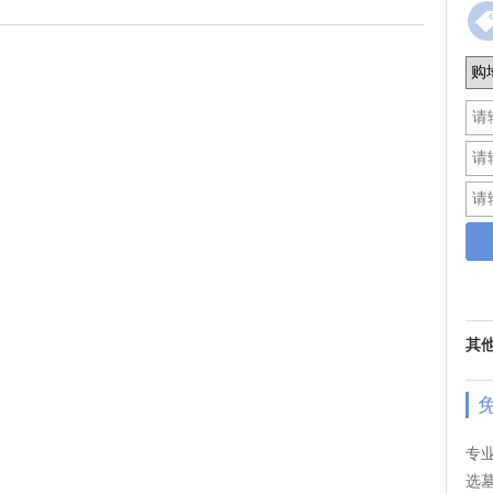
其
专
选