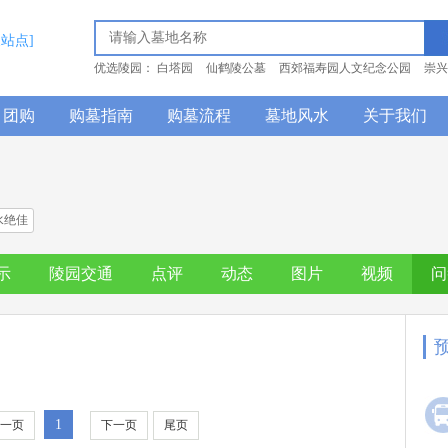
换站点]
优选陵园：
白塔园
仙鹤陵公墓
西郊福寿园人文纪念公园
崇兴
念园
仙居山陵园
团购
购墓指南
购墓流程
墓地风水
关于我们
水绝佳
示
陵园交通
点评
动态
图片
视频
问
1
一页
下一页
尾页