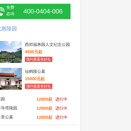
免费
400-0404-006
咨询
优惠陵园
西郊福寿园人文纪念公园
4500元起
预约看墓有好礼
仙鹤陵公墓
15000元起
预约看墓有好礼
塔园
12800起
进行中
车寺塔陵园
12800起
进行中
公里公墓
12800起
进行中