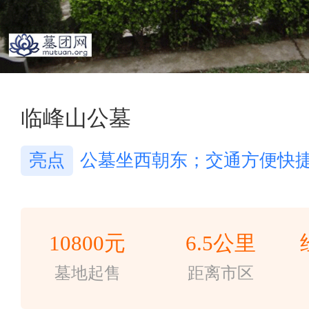
临峰山公墓
亮点
公墓坐西朝东；交通方便快
10800元
6.5公里
墓地起售
距离市区