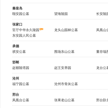
秦皇岛
颐安园公墓
望海陵园
长安陵
张家口
官厅中华永久陵园
龙头山园林公墓
凤凰山
东安园人民公墓
承德
祺安公墓
围场东山公墓
董存瑞
邯郸
赵都陵塔园
赵王安养园
龙台公
沧州
福宁园公墓
沧州市骨灰公墓
邢台
凤凰台公墓
张果老山公墓
邢台卧