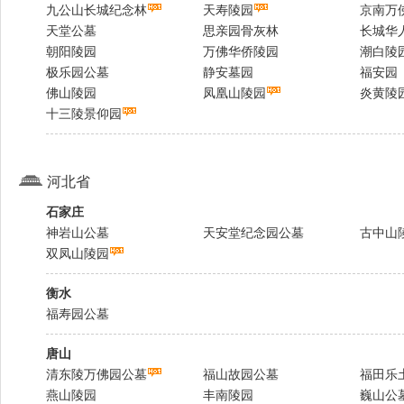
九公山长城纪念林
天寿陵园
京南万
天堂公墓
思亲园骨灰林
长城华
朝阳陵园
万佛华侨陵园
潮白陵
极乐园公墓
静安墓园
福安园
佛山陵园
凤凰山陵园
炎黄陵
十三陵景仰园
河北省
石家庄
神岩山公墓
天安堂纪念园公墓
古中山
双凤山陵园
衡水
福寿园公墓
唐山
清东陵万佛园公墓
福山故园公墓
福田乐
燕山陵园
丰南陵园
巍山公