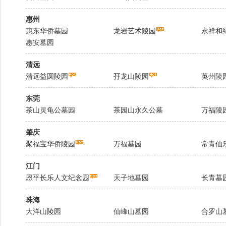
惠州
惠东华侨墓园
龙岩艺术陵园
永祥和
惠安墓园
清远
清远益圆陵园
孖龙山陵园
英州陵
东莞
茶山灵龟公墓园
茶园山永久公墓
万福陵
肇庆
聚福宝华侨陵园
万福墓园
常青仙
江门
恩平长乐人文纪念园
天子地墓园
长青墓
珠海
大洋山陵园
仙峰山墓园
合罗山