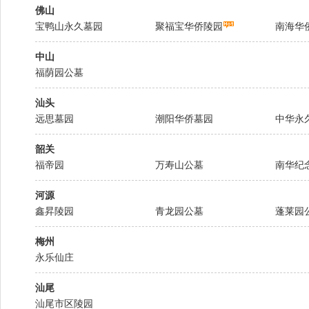
佛山
宝鸭山永久墓园
聚福宝华侨陵园
南海华
中山
福荫园公墓
汕头
远思墓园
潮阳华侨墓园
中华永
韶关
福帝园
万寿山公墓
南华纪
河源
鑫昇陵园
青龙园公墓
蓬莱园
梅州
永乐仙庄
汕尾
汕尾市区陵园