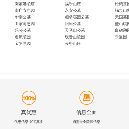
浏家港陵塔
福乐山庄
松鹤墓
南广寺息园
永安公墓
福泉山
华南公墓
颛桥寝园公墓
天国墓
卫家角息园
回民公墓
鳌山暝
乐乡公墓
天马山公墓
白鹤憩
名流陵园
观音山陵园
乐遥园
宝罗瞑园
长桥山庄
真优惠
信息全面
优惠信息100%真实
涵盖最全陵园信息