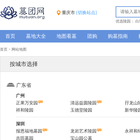
重庆市
[切换站点]
优选陵园：
白
念园
仙居山
首页
墓地大全
地图看墓
团购
购墓指南
首页
>
网站地图
按城市选择
广东省
广州
正果万安园
清远益圆陵园
孖龙山
祥和陵园
玉德堂陵园
新华陵
深圳
报恩福地墓园
龙岩艺术陵园
永祥和
吉田墓园
宝山园公墓