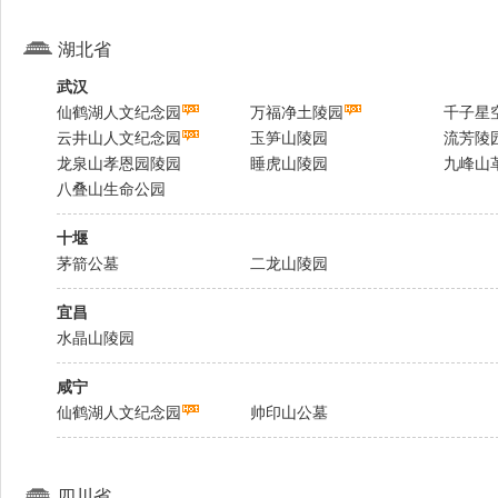
湖北省
武汉
仙鹤湖人文纪念园
万福净土陵园
千子星
云井山人文纪念园
玉笋山陵园
流芳陵
龙泉山孝恩园陵园
睡虎山陵园
九峰山
八叠山生命公园
十堰
茅箭公墓
二龙山陵园
宜昌
水晶山陵园
咸宁
仙鹤湖人文纪念园
帅印山公墓
四川省