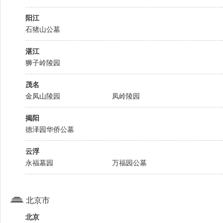
阳江
石猪山公墓
湛江
狮子岭陵园
茂名
金凤山陵园
凤岭陵园
揭阳
德泽园华侨公墓
云浮
永福墓园
万福园公墓
北京市
北京