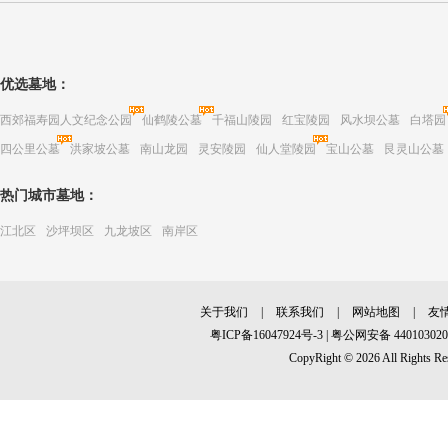
优选墓地：
西郊福寿园人文纪念公园
仙鹤陵公墓
千福山陵园
红宝陵园
风水坝公墓
白塔园
四公里公墓
洪家坡公墓
南山龙园
灵安陵园
仙人堂陵园
宝山公墓
艮灵山公墓
热门城市墓地：
江北区
沙坪坝区
九龙坡区
南岸区
关于我们
|
联系我们
|
网站地图
|
友
粤ICP备16047924号-3
|
粤公网安备 440103020
CopyRight © 2026 All R