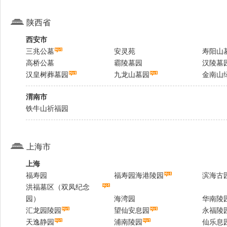
陕西省
西安市
三兆公墓
安灵苑
寿阳山
高桥公墓
霸陵墓园
汉陵墓
汉皇树葬墓园
九龙山墓园
金南山
渭南市
铁牛山祈福园
上海市
上海
福寿园
福寿园海港陵园
滨海古
洪福墓区（双凤纪念
园）
海湾园
华南陵
汇龙园陵园
望仙安息园
永福陵
天逸静园
浦南陵园
仙乐息