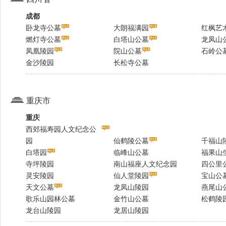
成都
卧龙寺公墓
大朗福满园
红枫艺
燃灯寺公墓
白塔山公墓
龙凤山
凤凰陵园
院山公墓
石岭公
金沙陵园
长松寺公墓
重庆市
重庆
西郊福寿园人文纪念公
园
仙鹤陵公墓
千福山
白塔园
临峰山公墓
福果山
寺坪陵园
南山福座人文纪念园
四公里
灵安陵园
仙人堂陵园
宝山公
天文公墓
龙凤山陵园
燕尾山
歌乐山园林公墓
金竹山公墓
松鹤陵
龙台山陵园
龙居山陵园