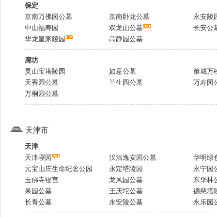
保定
京南万佛园公墓
京南卧龙公墓
永安陵
中山福寿园
双龙山公墓
长安公
华龙皇家陵园
高静园公墓
廊坊
灵山宝塔陵园
如意公墓
策城万
天香园公墓
兰生园公墓
万寿园
万桐园公墓
天津市
天津
天津寝园
汉沽逸安园公墓
华明绿
元宝山庄生命纪念公园
永定塔陵园
永宁园
玉佛寺寝宫
龙凤园公墓
东华林
果园公墓
王庆坨公墓
德慈塔
长青公墓
永安陵公墓
永乐园