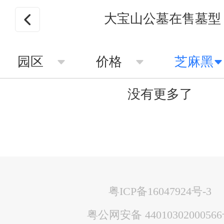
大宝山公墓在售墓型
园区
价格
芝麻黑
没有更多了
粤ICP备16047924号-3
粤公网安备 4401030200056